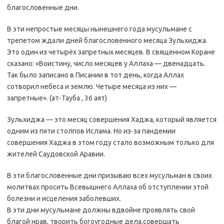
благословенные дни.
В эти непростые месяцы нынешнего года мусульмане с
трепетом ждали дней благословенного месяца Зульхиджа.
Это один из четырёх запретных месяцев. В священном Коране
сказано: «Воистину, число месяцев у Аллаха — двенадцать.
Так было записано в Писании в тот день, когда Аллах
сотворил небеса и землю. Четыре месяца из них —
запретные». (ат-Тауба , 36 аят)
Зульхиджа — это месяц совершения Хаджа, который является
одним из пяти столпов Ислама. Но из-за пандемии
совершения Хаджа в этом году стало возможным только для
жителей Саудовской Аравии.
В эти благословенные дни призываю всех мусульман в своих
молитвах просить Всевышнего Аллаха об отступлении этой
болезни и исцеления заболевших.
В эти дни мусульмане должны вдвойне проявлять свой
благой нрав, творить богоугодные дела,совершать