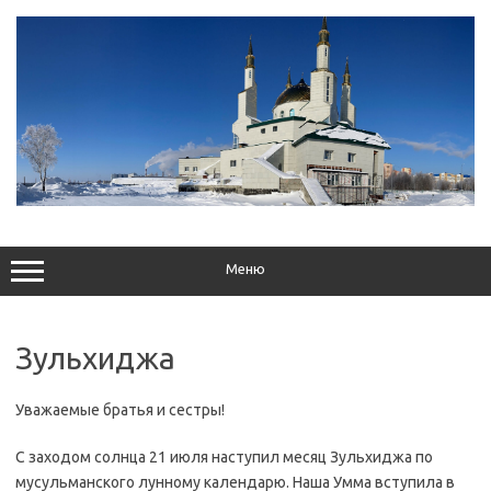
Перейти
к
содержимому
Меню
Зульхиджа
Уважаемые братья и сестры!
С заходом солнца 21 июля наступил месяц Зульхиджа по
мусульманского лунному календарю. Наша Умма вступила в